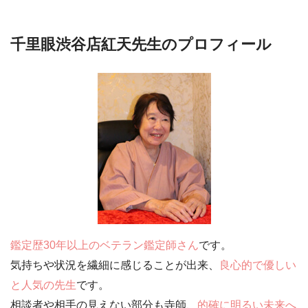
千里眼渋谷店紅天先生のプロフィール
鑑定歴30年以上のベテラン鑑定師さん
です。
気持ちや状況を繊細に感じることが出来、
良心的で優しい
と人気の先生
です。
相談者や相手の見えない部分も寺師、
的確に明るい未来へ