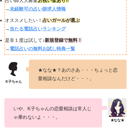
占い師大大募集
お祝い金あり!!
→
未経験可の占い師求人情報
オススメしたい！
占いガールが選ぶ
→
当たる電話占いランキング
是非１度は試して♪
新規登録で無料！
→
電話占いの無料お試し特典一覧
★なな★？あのさあ・・・ちょっと恋
愛相談なんだけど・・・。
いや、K子ちゃんの恋愛相談は常人じ
ゃ乗れないよ・・・。