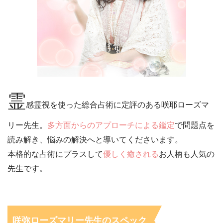
霊
感霊視を使った総合占術に定評のある咲耶ローズマ
リー先生。
多方面からのアプローチによる鑑定
で問題点を
読み解き、悩みの解決へと導いてくださいます。
本格的な占術にプラスして
優しく癒される
お人柄も人気の
先生です。
咲弥ローズマリー先生のスペック