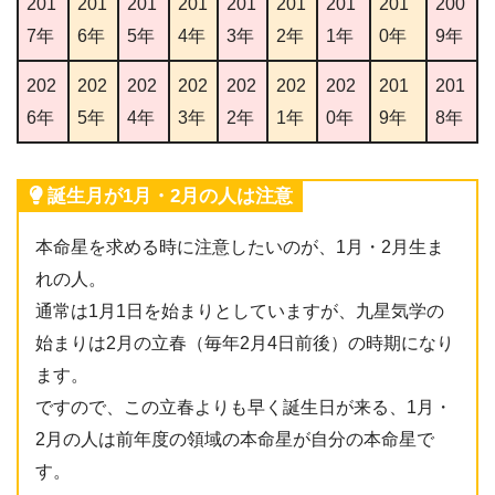
201
201
201
201
201
201
201
201
200
7年
6年
5年
4年
3年
2年
1年
0年
9年
202
202
202
202
202
202
202
201
201
6年
5年
4年
3年
2年
1年
0年
9年
8年
誕生月が1月・2月の人は注意
本命星を求める時に注意したいのが、1月・2月生ま
れの人。
通常は1月1日を始まりとしていますが、九星気学の
始まりは2月の立春（毎年2月4日前後）の時期になり
ます。
ですので、この立春よりも早く誕生日が来る、1月・
2月の人は前年度の領域の本命星が自分の本命星で
す。