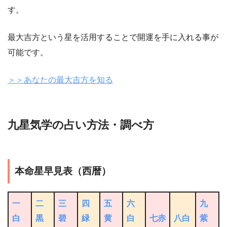
す。
最大吉方という星を活用することで開運を手に入れる事が
可能です。
＞＞あなたの最大吉方を知る
九星気学の占い方法・調べ方
本命星早見表（西暦）
一
二
三
四
五
六
九
白
黒
碧
緑
黄
白
七赤
八白
紫