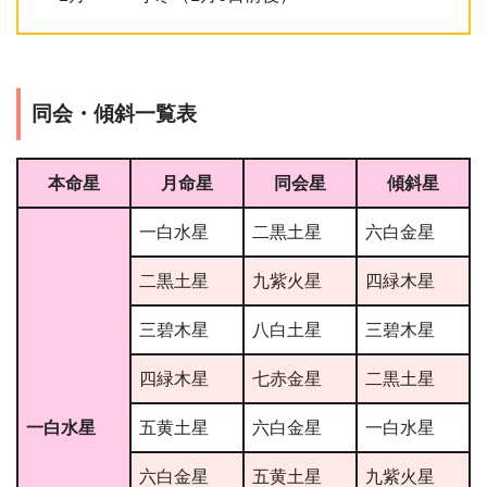
同会・傾斜一覧表
本命星
月命星
同会星
傾斜星
一白水星
二黒土星
六白金星
二黒土星
九紫火星
四緑木星
三碧木星
八白土星
三碧木星
四緑木星
七赤金星
二黒土星
一白水星
五黄土星
六白金星
一白水星
六白金星
五黄土星
九紫火星