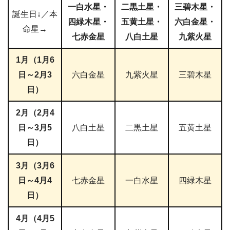
一白水星・
二黒土星・
三碧木星・
誕生日↓／本
四緑木星・
五黄土星・
六白金星・
命星→
七赤金星
八白土星
九紫火星
1月（1月6
日～2月3
六白金星
九紫火星
三碧木星
日）
2月（2月4
日～3月5
八白土星
二黒土星
五黄土星
日）
3月（3月6
日～4月4
七赤金星
一白水星
四緑木星
日）
4月（4月5