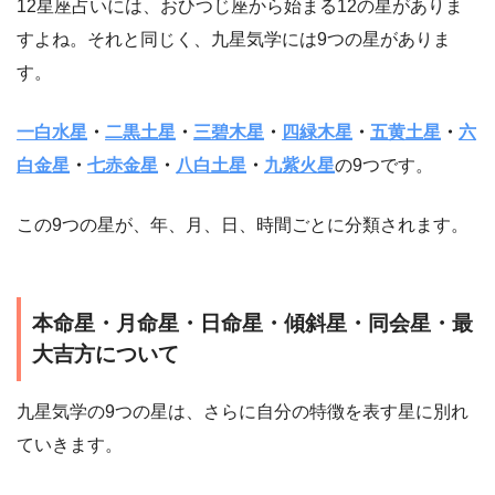
12星座占いには、おひつじ座から始まる12の星がありま
すよね。それと同じく、九星気学には9つの星がありま
す。
一白水星
・
二黒土星
・
三碧木星
・
四緑木星
・
五黄土星
・
六
白金星
・
七赤金星
・
八白土星
・
九紫火星
の9つです。
この9つの星が、年、月、日、時間ごとに分類されます。
本命星・月命星・日命星・傾斜星・同会星・最
大吉方について
九星気学の9つの星は、さらに自分の特徴を表す星に別れ
ていきます。