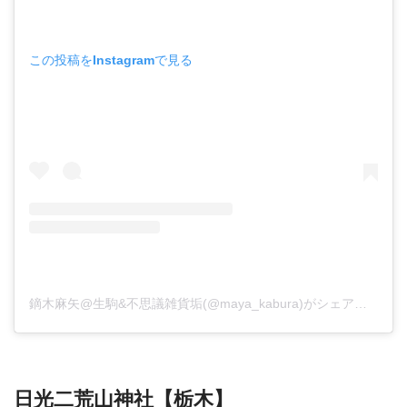
この投稿をInstagramで見る
鏑木麻矢@生駒&不思議雑貨垢(@maya_kabura)がシェアした投稿
日光二荒山神社【栃木】