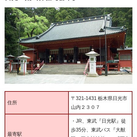
〒321-1431 栃木県日光市
住所
山内２３０７
・JR、東武『日光駅』徒
歩35分、東武バス『大猷
最寄駅