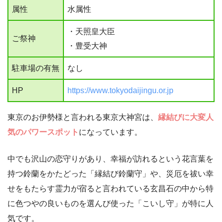
属性
水属性
・天照皇大臣
ご祭神
・豊受大神
駐車場の有無
なし
HP
https://www.tokyodaijingu.or.jp
東京のお伊勢様と言われる東京大神宮は、
縁結びに大変人
気のパワースポット
になっています。
中でも沢山の恋守りがあり、幸福が訪れるという花言葉を
持つ鈴蘭をかたどった「縁結び鈴蘭守」や、災厄を祓い幸
せをもたらす霊力が宿ると言われている玄昌石の中から特
に色つやの良いものを選んび使った「こいし守」が特に人
気です。