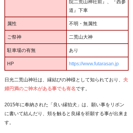
院二荒山神社前』、『西参
道』下車
属性
不明・無属性
ご祭神
二荒山大神
駐車場の有無
あり
HP
https://www.futarasan.jp
日光二荒山神社は、縁結びの神様として知られており、
夫
婦円満のご神木がある事でも有名
です。
2015年に奉納された「良い縁狛犬」は、願い事をリボン
に書いて結んだり、頬を触ると良縁を祈願する事が出来ま
す。