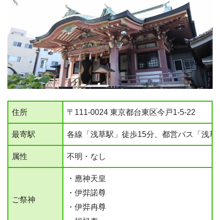
住所
〒111-0024 東京都台東区今戸1-5-22
最寄駅
各線「浅草駅」徒歩15分、都営バス「浅草七丁目」
属性
不明・なし
・應神天皇
・伊弉諾尊
ご祭神
・伊弉冉尊