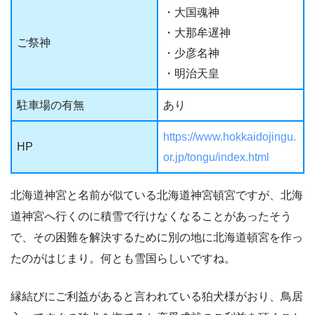
・大国魂神
・大那牟遅神
ご祭神
・少彦名神
・明治天皇
駐車場の有無
あり
https://www.hokkaidojingu.
HP
or.jp/tongu/index.html
北海道神宮と名前が似ている北海道神宮頓宮ですが、北海
道神宮へ行くのに積雪で行けなくなることがあったそう
で、その困難を解決するために別の地に北海道頓宮を作っ
たのがはじまり。何とも雪国らしいですね。
縁結びにご利益があると言われている狛犬様がおり、鳥居