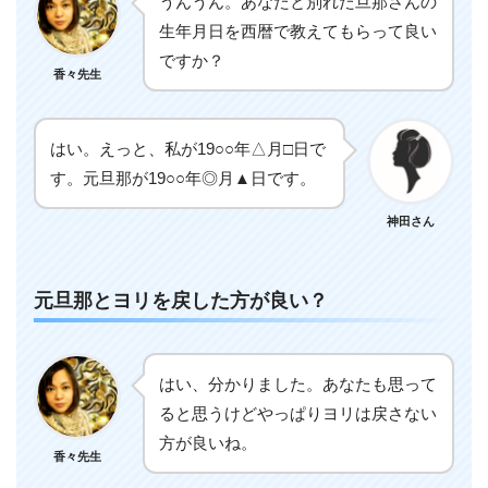
うんうん。あなたと別れた旦那さんの
生年月日を西暦で教えてもらって良い
ですか？
香々先生
はい。えっと、私が19○○年△月□日で
す。元旦那が19○○年◎月▲日です。
神田さん
元旦那とヨリを戻した方が良い？
はい、分かりました。あなたも思って
ると思うけどやっぱりヨリは戻さない
方が良いね。
香々先生