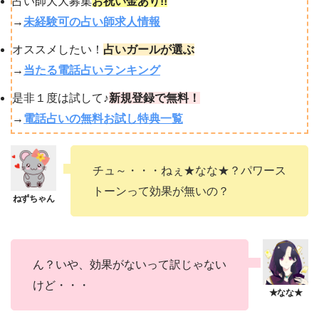
占い師大大募集
お祝い金あり!!
→
未経験可の占い師求人情報
オススメしたい！
占いガールが選ぶ
→
当たる電話占いランキング
是非１度は試して♪
新規登録で無料！
→
電話占いの無料お試し特典一覧
チュ～・・・ねぇ★なな★？パワース
トーンって効果が無いの？
ん？いや、効果がないって訳じゃない
けど・・・