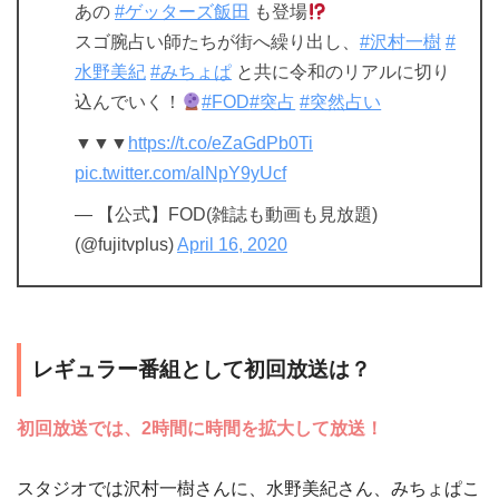
あの
#ゲッターズ飯田
も登場
スゴ腕占い師たちが街へ繰り出し、
#沢村一樹
#
水野美紀
#みちょぱ
と共に令和のリアルに切り
込んでいく！
#FOD
#突占
#突然占い
▼▼▼
https://t.co/eZaGdPb0Ti
pic.twitter.com/alNpY9yUcf
— 【公式】FOD(雑誌も動画も見放題)
(@fujitvplus)
April 16, 2020
レギュラー番組として初回放送は？
初回放送では、2時間に時間を拡大して放送！
スタジオでは沢村一樹さんに、水野美紀さん、みちょぱこ