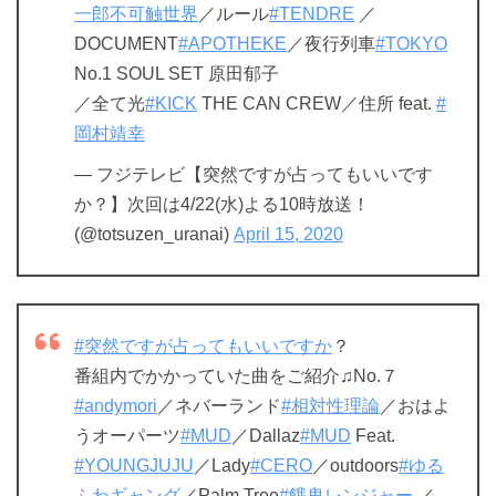
一郎不可触世界
／ルール
#TENDRE
／
DOCUMENT
#APOTHEKE
／夜行列車
#TOKYO
No.1 SOUL SET 原田郁子
／全て光
#KICK
THE CAN CREW／住所 feat.
#
岡村靖幸
— フジテレビ【突然ですが占ってもいいです
か？】次回は4/22(水)よる10時放送！
(@totsuzen_uranai)
April 15, 2020
#突然ですが占ってもいいですか
？
番組内でかかっていた曲をご紹介♫No.７
#andymori
／ネバーランド
#相対性理論
／おはよ
うオーパーツ
#MUD
／Dallaz
#MUD
Feat.
#YOUNGJUJU
／Lady
#CERO
／outdoors
#ゆる
ふわギャング
／Palm Tree
#餓鬼レンジャー
／