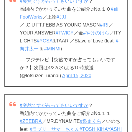
#突然ですが占ってもいいですか
？
番組内でかかっていた曲をご紹介♫No.１０
#踊
FootWorks
／正論
#JJJ
／I.C.U FT.FEBB AS YOUNG MASON
#IRI
／
YOUR ANSWER
#TWIGY
／金
#やけのはら
／ITY
LIGHTS
#YOSA
&TAAR ／Slave of Love (feat.
#
向井太一
&
#MINMI
)
— フジテレビ【突然ですが占ってもいいです
か？】次回は4/22(水)よる10時放送！
(@totsuzen_uranai)
April 15, 2020
#突然ですが占ってもいいですか
？
番組内でかかっていた曲をご紹介♫No.１１
#ZEEBRA
／MR.DYNAMITE
#泉まくら
／いのち
feat.
#ラブリーサマーちゃん
#TOSHIKIHAYASHI