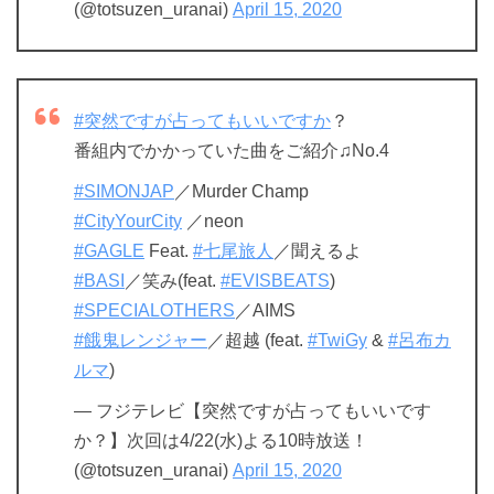
(@totsuzen_uranai)
April 15, 2020
#突然ですが占ってもいいですか
？
番組内でかかっていた曲をご紹介♫No.4
#SIMONJAP
／Murder Champ
#CityYourCity
／neon
#GAGLE
Feat.
#七尾旅人
／聞えるよ
#BASI
／笑み(feat.
#EVISBEATS
)
#SPECIALOTHERS
／AIMS
#餓鬼レンジャー
／超越 (feat.
#TwiGy
&
#呂布カ
ルマ
)
— フジテレビ【突然ですが占ってもいいです
か？】次回は4/22(水)よる10時放送！
(@totsuzen_uranai)
April 15, 2020