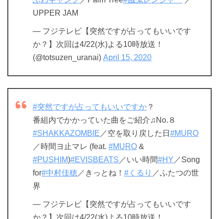
UPPER JAM
— フジテレビ【突然ですが占ってもいいです
か？】次回は4/22(水)よる10時放送！
(@totsuzen_uranai)
April 15, 2020
#突然ですが占ってもいいですか
？
番組内でかかっていた曲をご紹介♫No.８
#SHAKKAZOMBIE
／空を取り戻した日
#MURO
／時間ヨ止マレ (feat.
#MURO
&
#PUSHIM
)
#EVISBEATS
／いい時間
#HY
／Song
for
#中村佳穂
／きっとね！
#くるり
／ふたつの世
界
— フジテレビ【突然ですが占ってもいいです
か？】次回は4/22(水)よる10時放送！