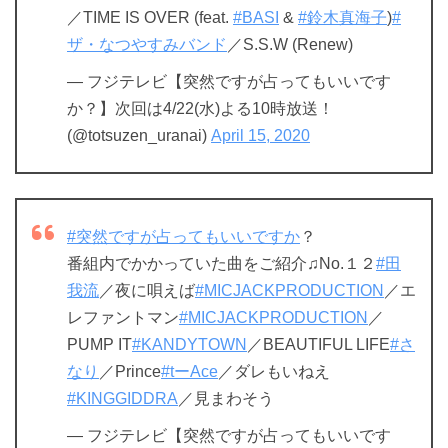
／TIME IS OVER (feat.
#BASI
&
#鈴木真海子
)
#
ザ・なつやすみバンド
／S.S.W (Renew)
— フジテレビ【突然ですが占ってもいいです
か？】次回は4/22(水)よる10時放送！
(@totsuzen_uranai)
April 15, 2020
#突然ですが占ってもいいですか
？
番組内でかかっていた曲をご紹介♫No.１２
#田
我流
／夜に唄えば
#MICJACKPRODUCTION
／エ
レファントマン
#MICJACKPRODUCTION
／
PUMP IT
#KANDYTOWN
／BEAUTIFUL LIFE
#さ
なり
／Prince
#tーAce
／ダレもいねえ
#KINGGIDDRA
／見まわそう
— フジテレビ【突然ですが占ってもいいです