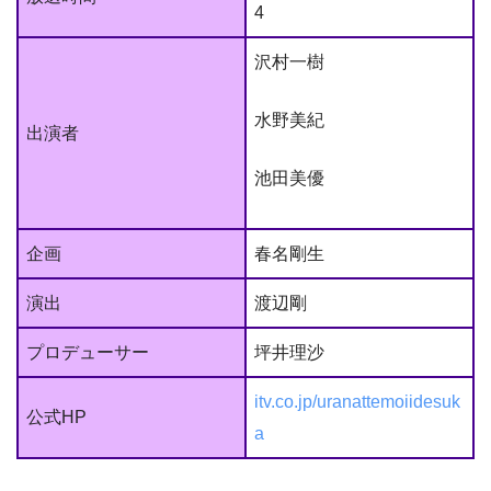
4
沢村一樹
水野美紀
出演者
池田美優
企画
春名剛生
演出
渡辺剛
プロデューサー
坪井理沙
itv.co.jp/uranattemoiidesuk
公式HP
a