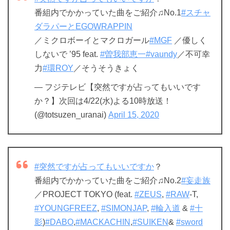
番組内でかかっていた曲をご紹介♫No.1
#スチャ
ダラパーとEGOWRAPPIN
／ミクロボーイとマクロガール
#MGF
／優しく
しないで ’95 feat.
#曽我部恵一
#vaundy
／不可幸
力
#環ROY
／そうそうきょく
— フジテレビ【突然ですが占ってもいいです
か？】次回は4/22(水)よる10時放送！
(@totsuzen_uranai)
April 15, 2020
#突然ですが占ってもいいですか
？
番組内でかかっていた曲をご紹介♫No.2
#妄走族
／PROJECT TOKYO (feat.
#ZEUS
,
#RAW
-T,
#YOUNGFREEZ
,
#SIMONJAP
,
#輪入道
&
#十
影
)
#DABO
,
#MACKACHIN
,
#SUIKEN
&
#sword