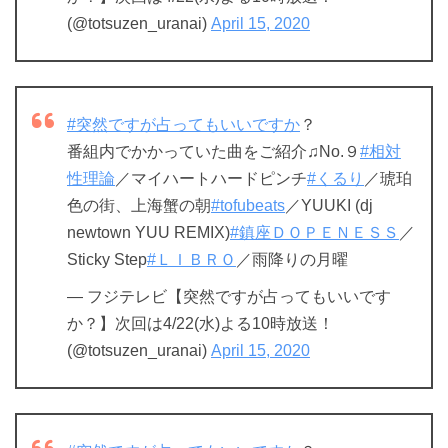
(@totsuzen_uranai)
April 15, 2020
#突然ですが占ってもいいですか
？
番組内でかかっていた曲をご紹介♫No.９
#相対
性理論
／マイハートハードピンチ
#くるり
／琥珀
色の街、上海蟹の朝
#tofubeats
／YUUKI (dj
newtown YUU REMIX)
#鎮座ＤＯＰＥＮＥＳＳ
／
Sticky Step
#ＬＩＢＲＯ
／雨降りの月曜
— フジテレビ【突然ですが占ってもいいです
か？】次回は4/22(水)よる10時放送！
(@totsuzen_uranai)
April 15, 2020