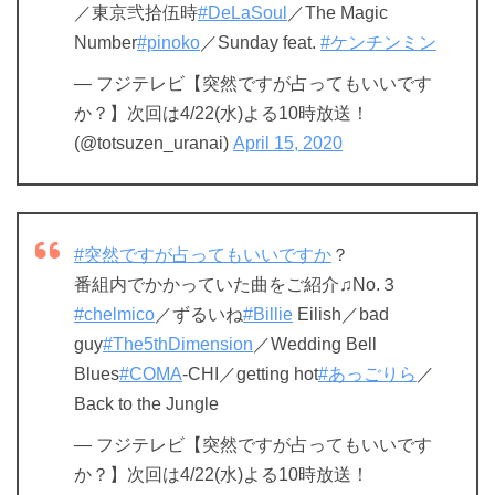
／東京弐拾伍時
#DeLaSoul
／The Magic
Number
#pinoko
／Sunday feat.
#ケンチンミン
— フジテレビ【突然ですが占ってもいいです
か？】次回は4/22(水)よる10時放送！
(@totsuzen_uranai)
April 15, 2020
#突然ですが占ってもいいですか
？
番組内でかかっていた曲をご紹介♫No.３
#chelmico
／ずるいね
#Billie
Eilish／bad
guy
#The5thDimension
／Wedding Bell
Blues
#COMA
-CHI／getting hot
#あっごりら
／
Back to the Jungle
— フジテレビ【突然ですが占ってもいいです
か？】次回は4/22(水)よる10時放送！