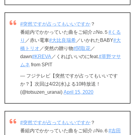
#突然ですが占ってもいいですか
？
番組内でかかっていた曲をご紹介♫No.５
#くる
り
／赤い電車
#大比良瑞希
／いかれたBABY
#大
橋トリオ
／突然の贈り物
#関取花
／
dawn
#KREVA
／くればいいのにfeat.
#草野マサ
ムネ
from SPIT
— フジテレビ【突然ですが占ってもいいです
か？】次回は4/22(水)よる10時放送！
(@totsuzen_uranai)
April 15, 2020
#突然ですが占ってもいいですか
？
番組内でかかっていた曲をご紹介♫No.６
#吉田