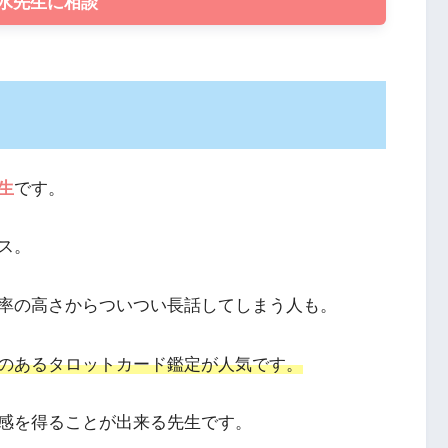
水先生に相談
生
です。
ス。
率の高さからついつい長話してしまう人も。
のあるタロットカード鑑定が人気です。
感を得ることが出来る先生です。