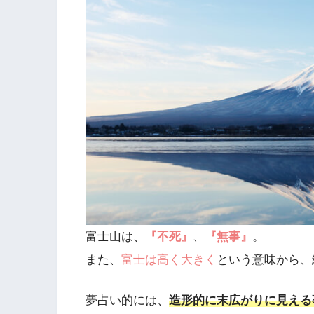
富士山は、
『不死』
、
『無事』
。
また、
富士は高く大きく
という意味から、
夢占い的には、
造形的に末広がりに見える